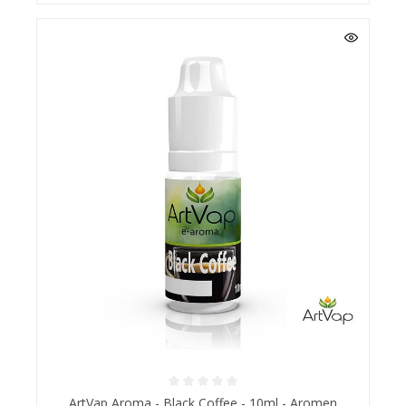
ArtVap Aroma - Black Coffee - 10ml - Aromen