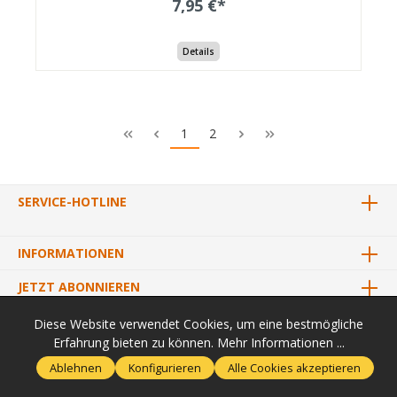
7,95 €*
Details
1
2
SERVICE-HOTLINE
INFORMATIONEN
JETZT ABONNIEREN
Diese Website verwendet Cookies, um eine bestmögliche
Erfahrung bieten zu können.
Mehr Informationen ...
* Alle Preise inkl. gesetzl. Mehrwertsteuer zzgl.
Versandkosten
und
Ablehnen
Konfigurieren
Alle Cookies akzeptieren
ggf. Nachnahmegebühren, wenn nicht anders angegeben.