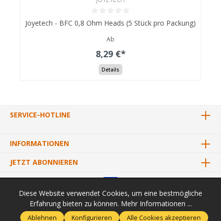
Joyetech - BFC 0,8 Ohm Heads (5 Stück pro Packung)
Ab
8,29 €*
Details
SERVICE-HOTLINE
INFORMATIONEN
JETZT ABONNIEREN
Diese Website verwendet Cookies, um eine bestmögliche
Erfahrung bieten zu können.
Mehr Informationen ...
* Alle Preise inkl. gesetzl. Mehrwertsteuer zzgl.
Versandkosten
und
Ablehnen
Konfigurieren
Alle Cookies akzeptieren
ggf. Nachnahmegebühren, wenn nicht anders angegeben.