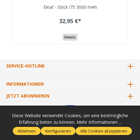
Eleaf - iStick i75 3000 mAh
32,95 €*
Details
SERVICE-HOTLINE
INFORMATIONEN
JETZT ABONNIEREN
Diese Website verwendet Cookies, um eine bestmögliche
Erfahrung bieten zu können.
Mehr Informationen ...
* Alle Preise inkl. gesetzl. Mehrwertsteuer zzgl.
Versandkosten
und
Ablehnen
Konfigurieren
Alle Cookies akzeptieren
ggf. Nachnahmegebühren, wenn nicht anders angegeben.