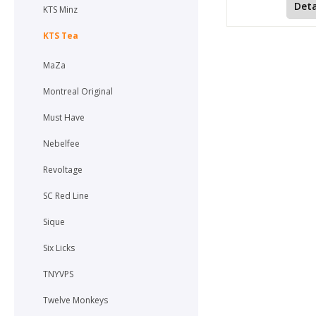
Deta
KTS Minz
KTS Tea
MaZa
Montreal Original
Must Have
Nebelfee
Revoltage
SC Red Line
Sique
Six Licks
TNYVPS
Twelve Monkeys