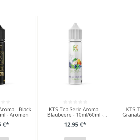
Aroma - Black
KTS Tea Serie Aroma -
KTS T
0ml - Aromen
Blaubeere - 10ml/60ml -
Granata
Aromen
5 €*
12,95 €*