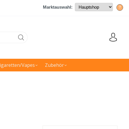
Marktauswahl:
?
igaretten/Vapes
Zubehör