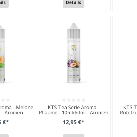
ils
Details
Aroma - Melone
KTS Tea Serie Aroma -
KTS T
l - Aromen
Pflaume - 10ml/60ml - Aromen
Rotefrü
10ml
5 €*
12,95 €*