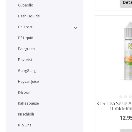
Deta
Cubarillo
Dash Liquids
Dr. Frost
Elf-Liquid
Evergreen
Flavorist
GangGang
Hayvan Juice
K-Boom
KTS Tea Serie 
Kaffeepause
- 10ml/60m
Kirschlolli
12,9
KTS Line