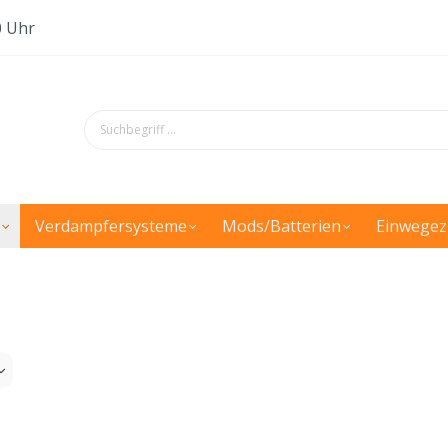
0 Uhr
Verdampfersysteme
Mods/Batterien
Einwegez