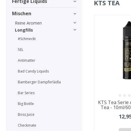
Fertige Liquids
KTS TEA
Mischen
Reine Aromen
Longfills
#Schmeckt
5EL
Antimatter
Bad Candy Liquids
Bamberger Dampferlädla
Bar Series
KTS Tea Serie 
Big Bottle
Tea - 10ml/6
Boss Juice
12,9
Checkmate