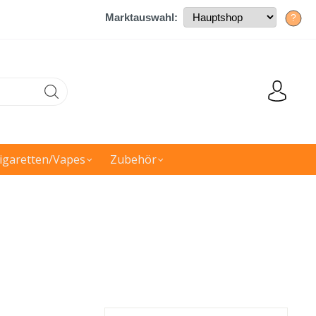
Marktauswahl:
?
igaretten/Vapes
Zubehör