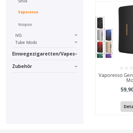
Smok
Vaporesso
Voopoo
IVG
Tube Mods
Einwegezigaretten/Vapes
Zubehör
Vaporesso Gen
Mo
59,9
Deta