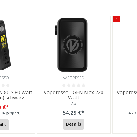
O
%
ESSO
VAPORESSO
N 80 S 80 Watt
Vaporesso - GEN Max 220
Vaporess
n) schwarz
Watt
Ab
9 €*
54,29 €*
95% gespart)
48,9
Details
ils