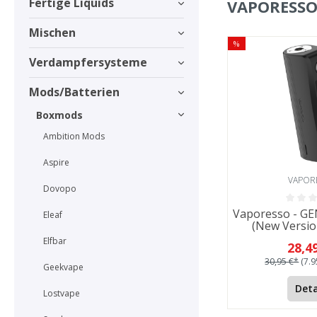
Fertige Liquids
VAPORESS
Mischen
%
Verdampfersysteme
Mods/Batterien
Boxmods
Ambition Mods
Aspire
VAPOR
Dovopo
Vaporesso - GE
Eleaf
(New Versio
Elfbar
28,4
30,95 €*
(7.
Geekvape
Deta
Lostvape