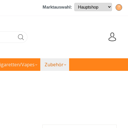
Marktauswahl:
?
igaretten/Vapes
Zubehör