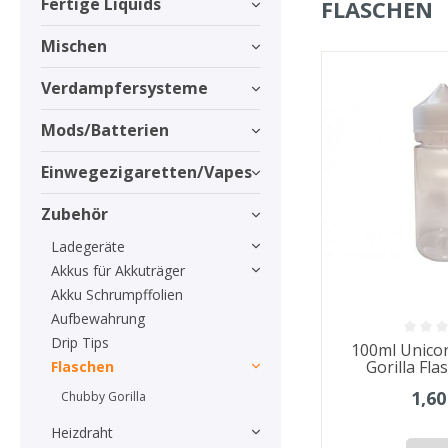
Fertige Liquids
FLASCHEN
Mischen
Verdampfersysteme
Mods/Batterien
Einwegezigaretten/Vapes
Zubehör
Ladegeräte
Akkus für Akkuträger
Akku Schrumpffolien
Aufbewahrung
Drip Tips
100ml Unico
Gorilla Fla
Flaschen
1,60
Chubby Gorilla
Heizdraht