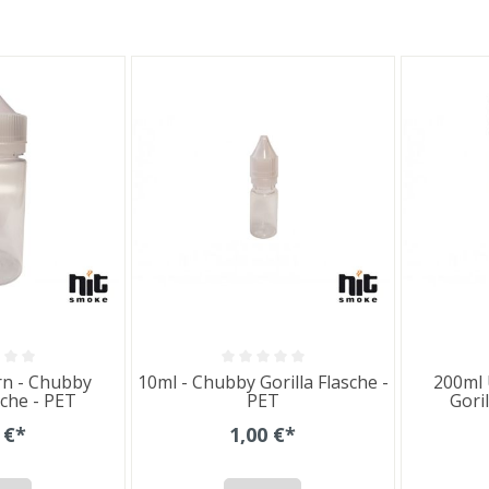
rn - Chubby
10ml - Chubby Gorilla Flasche -
200ml 
sche - PET
PET
Gori
 €*
1,00 €*