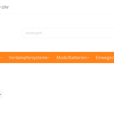
0 Uhr
Verdampfersysteme
Mods/Batterien
Einwegez