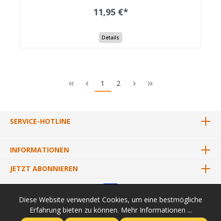
11,95 €*
Details
1
2
SERVICE-HOTLINE
INFORMATIONEN
JETZT ABONNIEREN
Diese Website verwendet Cookies, um eine bestmögliche
Erfahrung bieten zu können.
Mehr Informationen ...
* Alle Preise inkl. gesetzl. Mehrwertsteuer zzgl.
Versandkosten
und