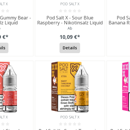
ALT X
POD SALT X
d Gummy Bear -
Pod Salt X - Sour Blue
Pod Sa
lz Liquid
Raspberry - Nikotinsalz Liquid
Banana Rh
b
Ab
9 €*
10,09 €*
ils
Details
ALT X
POD SALT X