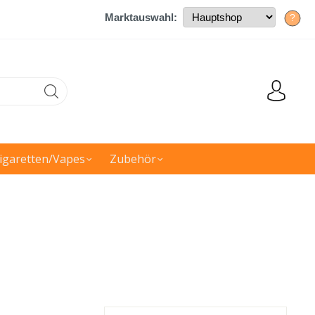
Marktauswahl:
?
igaretten/Vapes
Zubehör