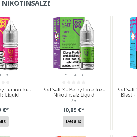
X NIKOTINSALZE
ALT X
POD SALT X
rry Lemon Ice -
Pod Salt X - Berry Lime Ice -
Pod Salt 
lz Liquid
Nikotinsalz Liquid
Blast -
b
Ab
9 €*
10,09 €*
ils
Details