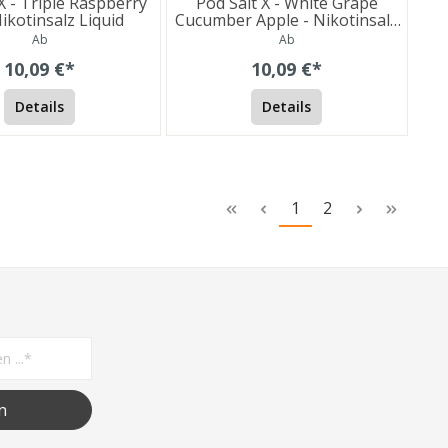
X - Triple Raspberry
Pod Salt X - White Grape
Nikotinsalz Liquid
Cucumber Apple - Nikotinsalz
Liquid
Ab
Ab
10,09 €*
10,09 €*
Details
Details
1
2
n