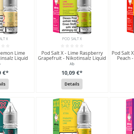
ALT X
POD SALT X
 Lemon Lime
Pod Salt X - Lime Raspberry
Pod Salt 
insalz Liquid
Grapefruit - Nikotinsalz Liquid
Peach -
b
Ab
9 €*
10,09 €*
ils
Details