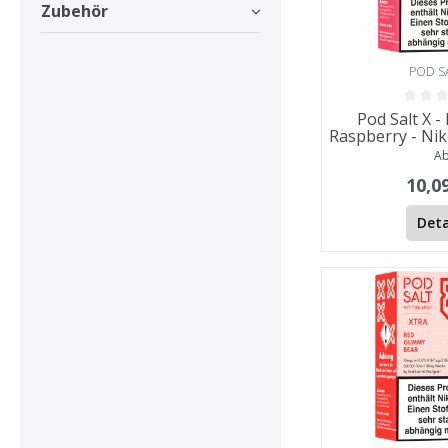
Zubehör
POD S
Pod Salt X -
Raspberry - Nik
A
10,0
Deta