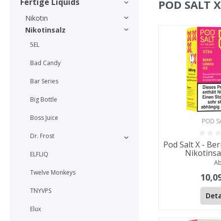
Fertige Liquids
POD SALT 
Nikotin
Nikotinsalz
5EL
Bad Candy
Bar Series
Big Bottle
Boss Juice
POD S
Dr. Frost
Pod Salt X - Be
Nikotinsa
ELFLIQ
A
Twelve Monkeys
10,0
TNYVPS
Deta
Elux