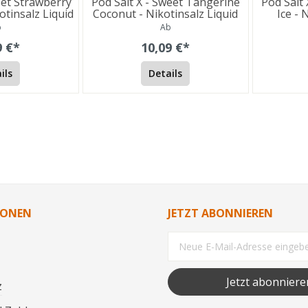
eet Strawberry
Pod Salt X - Sweet Tangerine
Pod Salt 
tinsalz Liquid
Coconut - Nikotinsalz Liquid
Ice - 
b
Ab
9 €*
10,09 €*
ils
Details
IONEN
JETZT ABONNIEREN
Jetzt abonniere
z