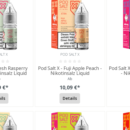
ALT X
POD SALT X
resh Rasperry
Pod Salt X - Fuji Apple Peach -
Pod Salt 
insalz Liquid
Nikotinsalz Liquid
- Ni
b
Ab
9 €*
10,09 €*
ils
Details