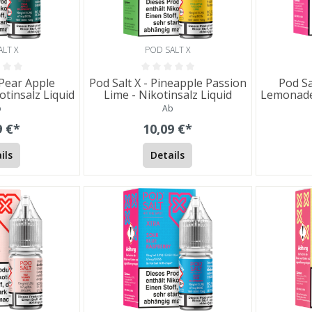
ALT X
POD SALT X
 Pear Apple
Pod Salt X - Pineapple Passion
Pod Sa
otinsalz Liquid
Lime - Nikotinsalz Liquid
Lemonade 
b
Ab
9 €*
10,09 €*
ils
Details