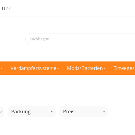
0 Uhr
Verdampfersysteme
Mods/Batterien
Einwegez
Packung
Preis