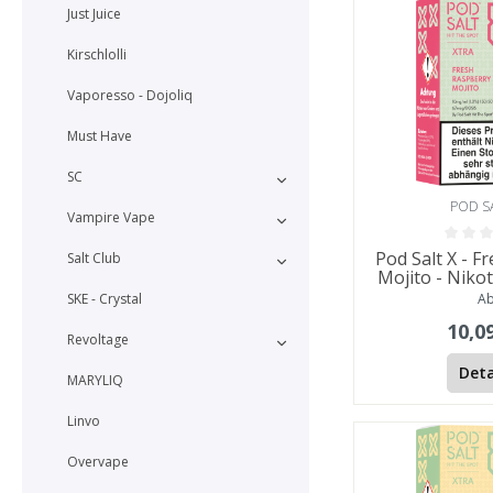
Just Juice
Kirschlolli
Vaporesso - Dojoliq
Must Have
SC
POD S
Vampire Vape
Pod Salt X - F
Salt Club
Mojito - Nikot
A
SKE - Crystal
10,0
Revoltage
Deta
MARYLIQ
Linvo
Overvape