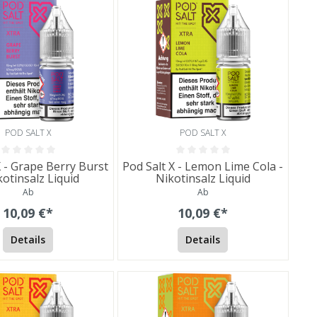
POD SALT X
POD SALT X
X - Grape Berry Burst
Pod Salt X - Lemon Lime Cola -
kotinsalz Liquid
Nikotinsalz Liquid
Ab
Ab
10,09 €*
10,09 €*
Details
Details