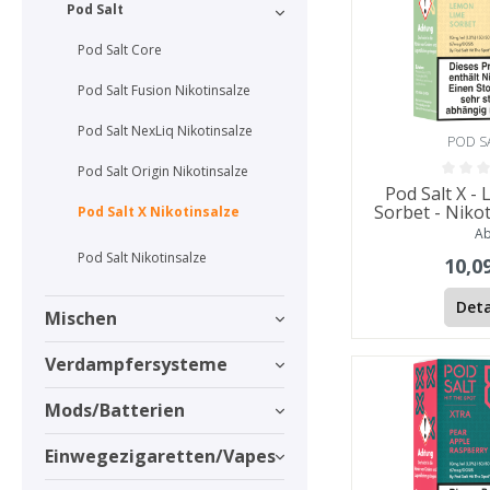
Pod Salt
Pod Salt Core
Pod Salt Fusion Nikotinsalze
Pod Salt NexLiq Nikotinsalze
POD S
Pod Salt Origin Nikotinsalze
Pod Salt X -
Sorbet - Nikot
Pod Salt X Nikotinsalze
A
Pod Salt Nikotinsalze
10,0
Deta
Mischen
Verdampfersysteme
Mods/Batterien
Einwegezigaretten/Vapes