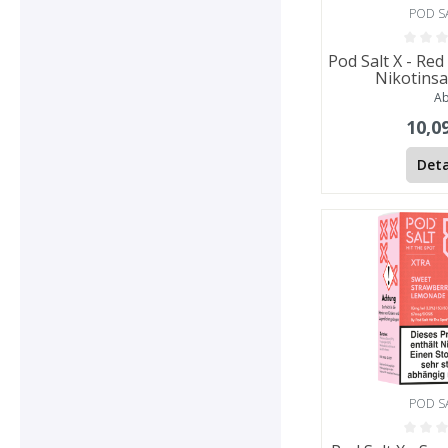
POD S
Pod Salt X - Re
Nikotinsa
A
10,0
Deta
POD S