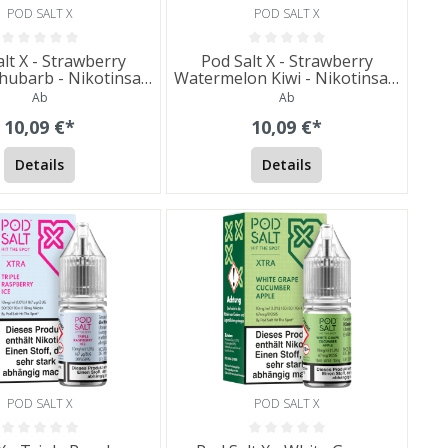
POD SALT X
POD SALT X
lt X - Strawberry
Pod Salt X - Strawberry
ubarb - Nikotinsalz
Watermelon Kiwi - Nikotinsalz
Liquid
Liquid
Ab
Ab
10,09 €*
10,09 €*
Details
Details
POD SALT X
POD SALT X