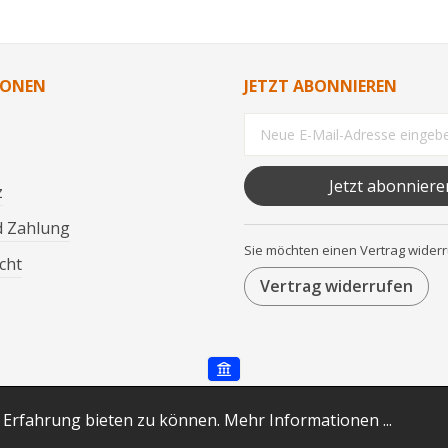
IONEN
JETZT ABONNIEREN
Jetzt abonniere
z
d Zahlung
Sie möchten einen Vertrag wider
cht
Vertrag widerrufen
ertsteuer zzgl.
Versandkosten
und ggf. Nachnahmegebühren
 Erfahrung bieten zu können.
Mehr Informationen ...