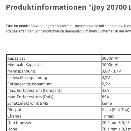
Produktinformationen "iJoy 20700 L
Eine für mobile Anwendungen entwickelte Hochstromzelle mit einem max. konst
strapazierfähigen Schrumpfschlauch ummantelt, um mehr Sicherheit in der An
Kapazität
3030mAh
Minimale Kapazität
3000mAh
Nennspannung
3,6V - 3,7V
Ladeschlussspannung
4,2V
Entladeschlussspannung
2,5V
max. Entladestrom (konstant)
35A
max. Entladestrom (Puls)
85A
Schutzelektronik BMS
keine
Pluspol
flach (Flat Top)
Chemie
Trimax
Durchmesser
20,4 mm ± 0,1
Höhe
70,1 mm ± 0,3 