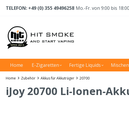
TELEFON: +49 (0) 355 49496258
Mo.-Fr. von 9:00 bis 18:0
Home
E-Zigaretten
Fertige Liquids
Mischen
Home
Zubehör
Akkus für Akkuträger
20700
iJoy 20700 Li-Ionen-Akk