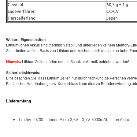
Gewicht
60,5 g ± 1 g
Ladeverfahren
CC-CV
Herstellerland
Japan
Weitere Eigenschaften
Lithium-Ionen Akkus sind thermisch stabil und unterliegen keinem Memory-Effe
Sie arbeiten auf der Basis von Lithium und zeichnen sich durch eine hohe Ener
Hinweis:
Lithium Zellen dürfen nur mit Schutzelektronik betrieben werden!
Sicherheitshinweis:
Bitte beachten Sie, dass Lithium Zellen nur durch fachkundige Personen verw
Bei falscher Handhabung bzw. Kurzschluss kann dies zu Brandentwicklung ode
Lieferumfang
1x iJoy 20700 Li-Ionen-Akku 3,6V - 3,7V 3000mAh Li-ion Akku