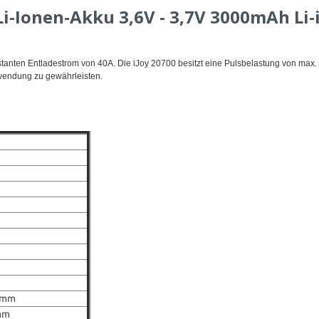
i-Ionen-Akku 3,6V - 3,7V 3000mAh Li
anten Entladestrom von 40A. Die iJoy 20700 besitzt eine Pulsbelastung von max. 8
wendung zu gewährleisten.
5 mm
mm