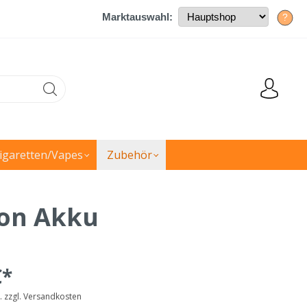
Marktauswahl:
?
igaretten/Vapes
Zubehör
ion Akku
€*
t. zzgl. Versandkosten