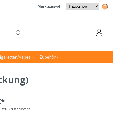
Marktauswahl:
?
igaretten/Vapes
Zubehör
ckung)
€*
t. zzgl. Versandkosten