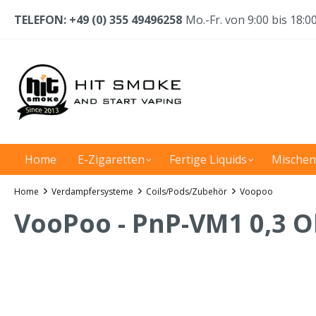
TELEFON: +49 (0) 355 49496258
Mo.-Fr. von 9:00 bis 18:0
Home
E-Zigaretten
Fertige Liquids
Mischen
Home
Verdampfersysteme
Coils/Pods/Zubehör
Voopoo
VooPoo - PnP-VM1 0,3 O