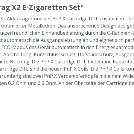
ag X2 E-Zigaretten Set"
g X2 Akkuträger und der PnP X Cartridge DTL zusammen. Da
e optimierter Metallecken. Das ansprechende Design aus ge
enutzerfreundlichen Einhandbedienung durch die C-Rahmen-
 automatisch die Ausgangsleistung an und eignet sich perfe
m ECO-Modus das Gerät automatisch in den Energiesparmodus
-Abschaltung, Kurzschlussschutz, Überladeschutz, Ausgang
re Nutzung. Die PnP X Cartridge DTL bietet eine Kapazität v
artridge DTL sind die neuen PnP X Coils. Die PnP X Coils kön
erumfang sind zwei PnP X Verdampferköpfe mit einem Wider
en 0,2 Ohm und 0,6 Ohm. An der Oberseite der Cartridge befin