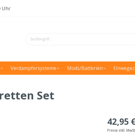
0 Uhr
Verdampfersysteme
Mods/Batterien
Einwegez
retten Set
42,95 
Preise inkl. MwS