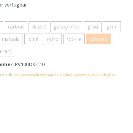
r verfügbar
carbon
classic
galaxy blue
grau
grün
marsala
pink
retro
rot-lila
schwarz
riert
mmer:
PV100DX2-10
im Cottbuser Markt nicht vorhanden. Andere Varianten sind verfügbar.