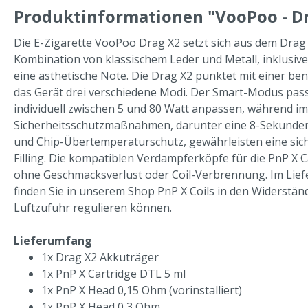
Produktinformationen "VooPoo - Dr
Die E-Zigarette VooPoo Drag X2 setzt sich aus dem Dra
Kombination von klassischem Leder und Metall, inklusiv
eine ästhetische Note. Die Drag X2 punktet mit einer b
das Gerät drei verschiedene Modi. Der Smart-Modus passt
individuell zwischen 5 und 80 Watt anpassen, während i
Sicherheitsschutzmaßnahmen, darunter eine 8-Sekunden
und Chip-Übertemperaturschutz, gewährleisten eine siche
Filling. Die kompatiblen Verdampferköpfe für die PnP X C
ohne Geschmacksverlust oder Coil-Verbrennung. Im Lief
finden Sie in unserem Shop PnP X Coils in den Widerständ
Luftzufuhr regulieren können.
Lieferumfang
1x Drag X2 Akkuträger
1x PnP X Cartridge DTL 5 ml
1x PnP X Head 0,15 Ohm (vorinstalliert)
1x PnP X Head 0,3 Ohm