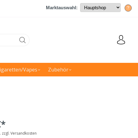
Marktauswahl:
?
igaretten/Vapes
Zubehör
€*
t. zzgl. Versandkosten