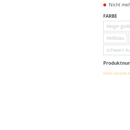
Nicht meh
FARBE
beige-gold
hellblau
schwarz-ka
Produktnu
Diese Variante 