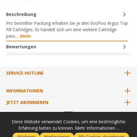
Beschreibung
Pro bestellter Packung erhalten Sie je drei VooPoo Argus Top
Fill Cartridges. Es handelt sich um eine weitere Cartridge
pass…
Mehr
Bewertungen
SERVICE-HOTLINE
INFORMATIONEN
JETZT ABONNIEREN
Diese Website verwendet Cookies, um eine bestmögliche
Erfahrung bieten zu können.
Mehr Informationen ...
* Alle Preise inkl. gesetzl. Mehrwertsteuer zzgl.
Versandkosten
und
Ablehnen
Konfigurieren
Alle Cookies akzeptieren