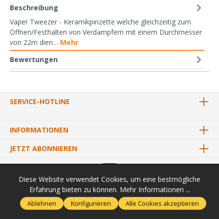
Beschreibung
Vaper Tweezer - Keramikpinzette welche gleichzeitig zum
Öffnen/Festhalten von Verdampfern mit einem Durchmesser
von 22m dien…
Mehr
Bewertungen
SERVICE-HOTLINE
INFORMATIONEN
JETZT ABONNIEREN
Diese Website verwendet Cookies, um eine bestmögliche
Erfahrung bieten zu können.
Mehr Informationen ...
* Alle Preise inkl. gesetzl. Mehrwertsteuer zzgl.
Versandkosten
und
Ablehnen
Konfigurieren
Alle Cookies akzeptieren
ggf. Nachnahmegebühren, wenn nicht anders angegeben.