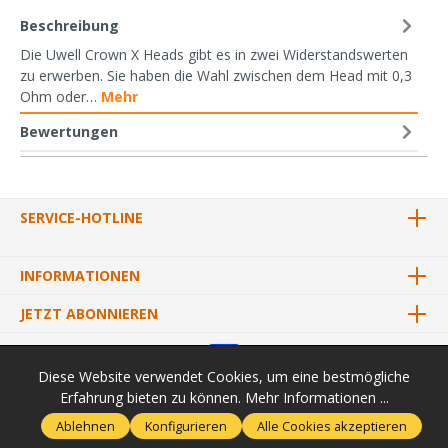
Beschreibung
Die Uwell Crown X Heads gibt es in zwei Widerstandswerten
zu erwerben. Sie haben die Wahl zwischen dem Head mit 0,3
Ohm oder…
Mehr
Bewertungen
SERVICE-HOTLINE
INFORMATIONEN
JETZT ABONNIEREN
Diese Website verwendet Cookies, um eine bestmögliche
Erfahrung bieten zu können.
Mehr Informationen ...
* Alle Preise inkl. gesetzl. Mehrwertsteuer zzgl.
Versandkosten
und
Ablehnen
Konfigurieren
Alle Cookies akzeptieren
ggf. Nachnahmegebühren, wenn nicht anders angegeben.