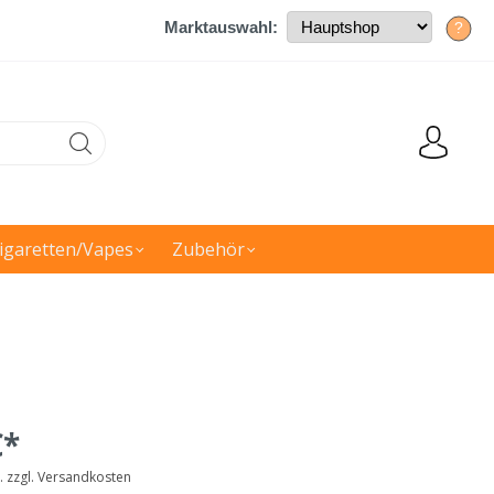
Marktauswahl:
?
igaretten/Vapes
Zubehör
€*
t. zzgl. Versandkosten