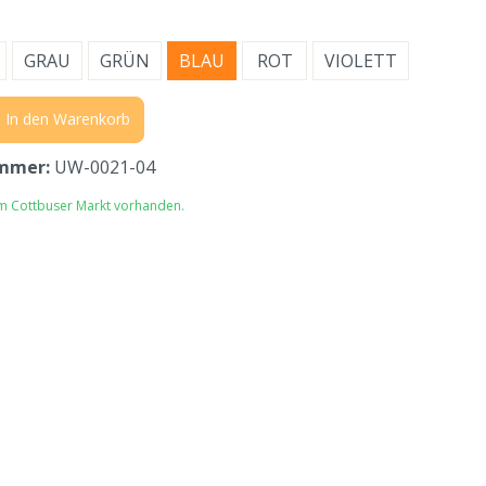
GRAU
GRÜN
BLAU
ROT
VIOLETT
In den Warenkorb
mmer:
UW-0021-04
im Cottbuser Markt vorhanden.