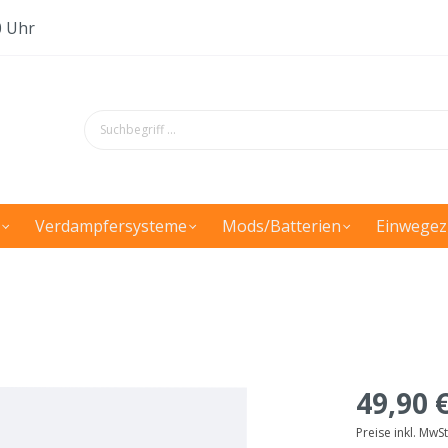
0 Uhr
Verdampfersysteme
Mods/Batterien
Einwegez
49,90 
Preise inkl. MwS