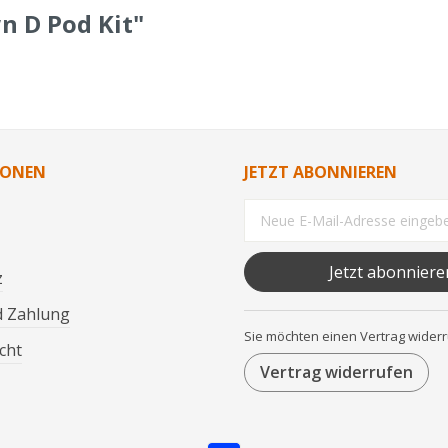
n D Pod Kit"
IONEN
JETZT ABONNIEREN
Jetzt abonniere
z
d Zahlung
Sie möchten einen Vertrag wider
cht
Vertrag widerrufen