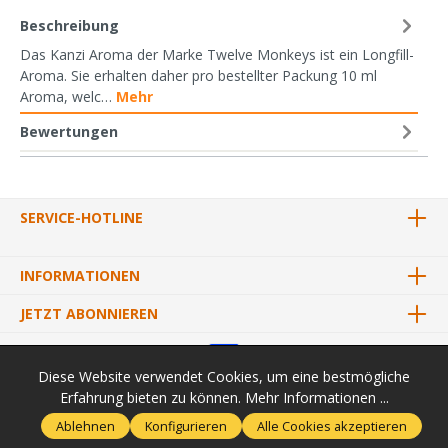
Beschreibung
Das Kanzi Aroma der Marke Twelve Monkeys ist ein Longfill-
Aroma. Sie erhalten daher pro bestellter Packung 10 ml
Aroma, welc…
Mehr
Bewertungen
SERVICE-HOTLINE
INFORMATIONEN
JETZT ABONNIEREN
Diese Website verwendet Cookies, um eine bestmögliche
Erfahrung bieten zu können.
Mehr Informationen ...
* Alle Preise inkl. gesetzl. Mehrwertsteuer zzgl.
Versandkosten
und
Ablehnen
Konfigurieren
Alle Cookies akzeptieren
ggf. Nachnahmegebühren, wenn nicht anders angegeben.