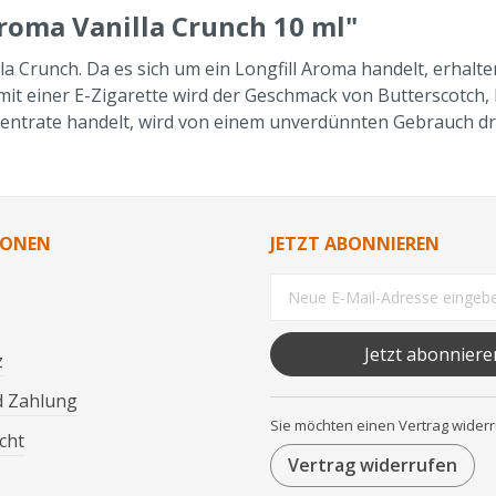
oma Vanilla Crunch 10 ml"
runch. Da es sich um ein Longfill Aroma handelt, erhalten S
n mit einer E-Zigarette wird der Geschmack von Butterscotch
zentrate handelt, wird von einem unverdünnten Gebrauch d
IONEN
JETZT ABONNIEREN
Jetzt abonniere
z
d Zahlung
Sie möchten einen Vertrag wider
cht
Vertrag widerrufen