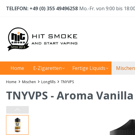
TELEFON: +49 (0) 355 49496258
Mo.-Fr. von 9:00 bis 18:0
Home
E-Zigaretten
Fertige Liquids
Mischen
Home
Mischen
Longfills
TNYVPS
TNYVPS - Aroma Vanilla