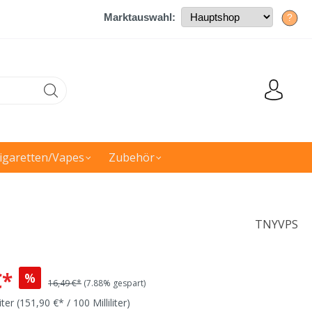
Marktauswahl:
?
igaretten/Vapes
Zubehör
TNYVPS
€*
%
16,49 €*
(7.88% gespart)
liter
(151,90 €* / 100 Milliliter)