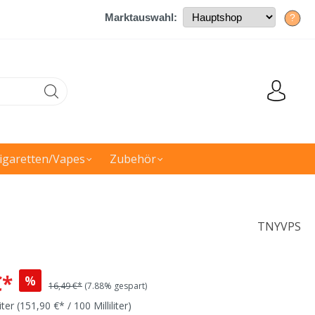
Marktauswahl:
?
igaretten/Vapes
Zubehör
TNYVPS
€*
%
16,49 €*
(7.88% gespart)
liter
(151,90 €* / 100 Milliliter)