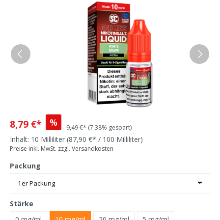
%
8,79 €*
9,49 €*
(7.38% gespart)
Inhalt:
10 Milliliter
(87,90 €* / 100 Milliliter)
Preise inkl. MwSt. zzgl. Versandkosten
Packung
Stärke
0 mg/ml
10 mg/ml
20 mg/ml
5 mg/ml