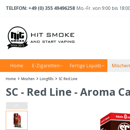
TELEFON: +49 (0) 355 49496258
Mo.-Fr. von 9:00 bis 18:0
Home
E-Zigaretten
Fertige Liquids
Mischen
Home
Mischen
Longfills
SC Red Line
SC - Red Line - Aroma C