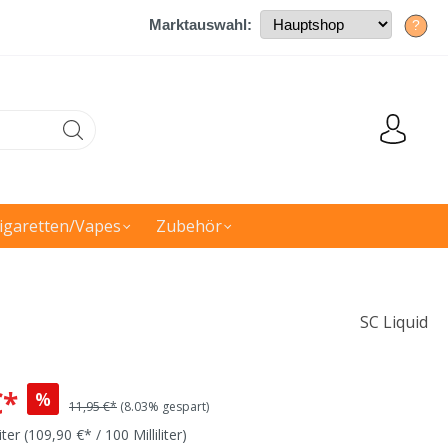
Marktauswahl:
?
igaretten/Vapes
Zubehör
SC Liquid
€*
%
11,95 €*
(8.03% gespart)
liter
(109,90 €* / 100 Milliliter)