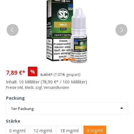
%
7,89 €*
8,49 €*
(7.07% gespart)
Inhalt:
10 Milliliter
(78,90 €* / 100 Milliliter)
Preise inkl. MwSt. zzgl. Versandkosten
Packung
Stärke
0 mg/ml
12 mg/ml
18 mg/ml
3 mg/ml