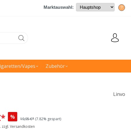
Marktauswahl:
?
igaretten/Vapes
Zubehör
Linvo
€*
%
19,95 €*
(7.82% gespart)
t. zzgl. Versandkosten