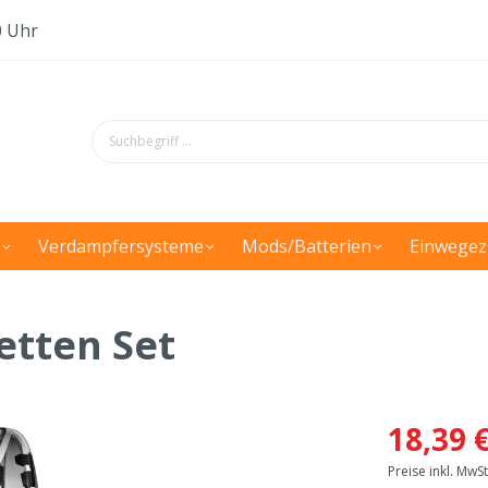
0 Uhr
Verdampfersysteme
Mods/Batterien
Einwegez
retten Set
18,39 
Preise inkl. MwS