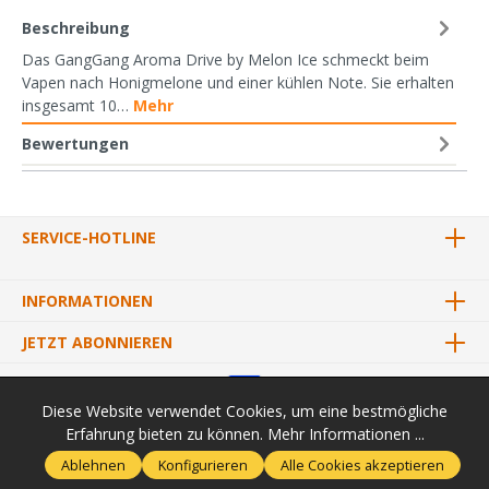
Beschreibung
Das GangGang Aroma Drive by Melon Ice schmeckt beim
Vapen nach Honigmelone und einer kühlen Note. Sie erhalten
insgesamt 10…
Mehr
Bewertungen
SERVICE-HOTLINE
INFORMATIONEN
JETZT ABONNIEREN
Diese Website verwendet Cookies, um eine bestmögliche
Erfahrung bieten zu können.
Mehr Informationen ...
* Alle Preise inkl. gesetzl. Mehrwertsteuer zzgl.
Versandkosten
und
Ablehnen
Konfigurieren
Alle Cookies akzeptieren
ggf. Nachnahmegebühren, wenn nicht anders angegeben.