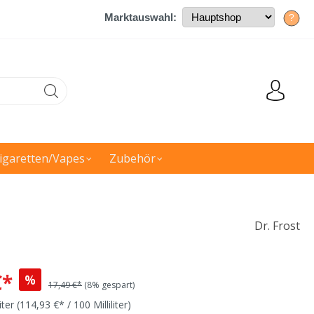
Marktauswahl:
?
igaretten/Vapes
Zubehör
Dr. Frost
€*
%
17,49 €*
(8% gespart)
liter
(114,93 €* / 100 Milliliter)