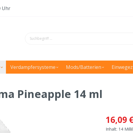
0 Uhr
Verdampfersysteme
Mods/Batterien
Einwegez
roma Pineapple 14 ml
16,09 
Inhalt:
14 Milli