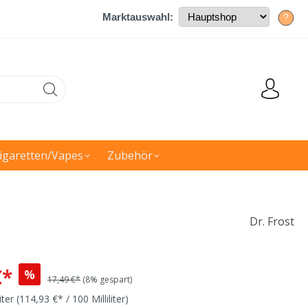
Marktauswahl:
?
igaretten/Vapes
Zubehör
Dr. Frost
€*
%
17,49 €*
(8% gespart)
liter
(114,93 €* / 100 Milliliter)