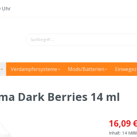
0 Uhr
Verdampfersysteme
Mods/Batterien
Einwegez
roma Dark Berries 14 ml
16,09 
Inhalt:
14 Milli