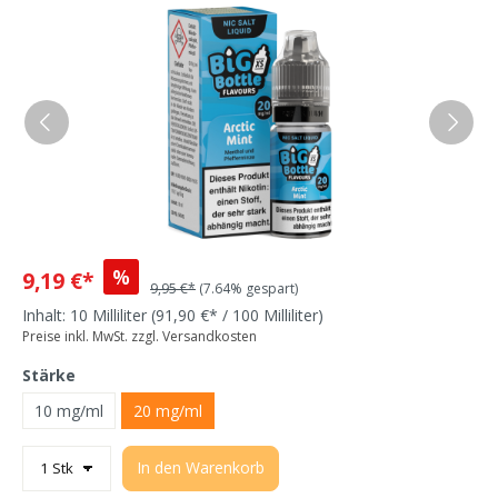
%
9,19 €*
9,95 €*
(7.64% gespart)
Inhalt:
10 Milliliter
(91,90 €* / 100 Milliliter)
Preise inkl. MwSt. zzgl. Versandkosten
Stärke
10 mg/ml
20 mg/ml
In den Warenkorb