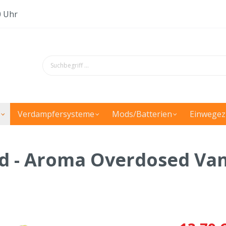
0 Uhr
Verdampfersysteme
Mods/Batterien
Einwegez
cd - Aroma Overdosed Van