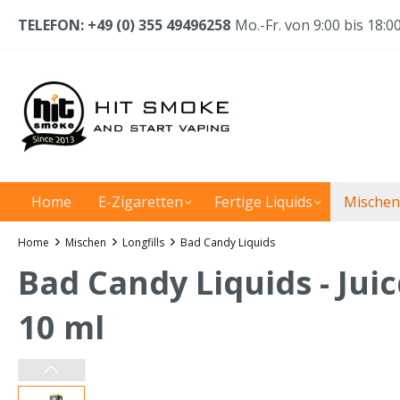
TELEFON: +49 (0) 355 49496258
Mo.-Fr. von 9:00 bis 18:0
Home
E-Zigaretten
Fertige Liquids
Mischen
Home
Mischen
Longfills
Bad Candy Liquids
Bad Candy Liquids - Jui
10 ml