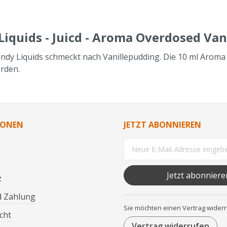
quids - Juicd - Aroma Overdosed Vani
ndy Liquids schmeckt nach Vanillepudding. Die 10 ml Aroma b
erden.
IONEN
JETZT ABONNIEREN
Jetzt abonniere
z
d Zahlung
Sie möchten einen Vertrag wider
cht
Vertrag widerrufen