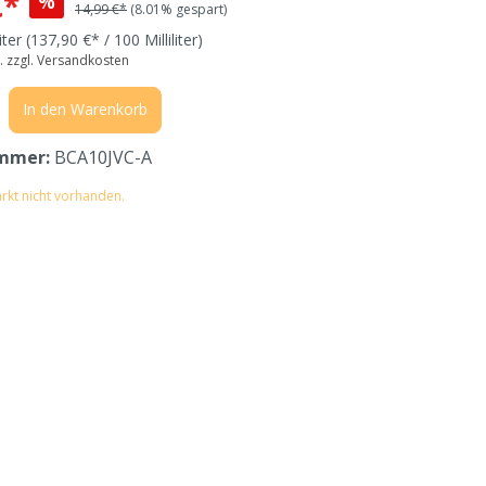
€*
%
14,99 €*
(8.01% gespart)
liter
(137,90 €* / 100 Milliliter)
t. zzgl. Versandkosten
In den Warenkorb
mmer:
BCA10JVC-A
rkt nicht vorhanden.