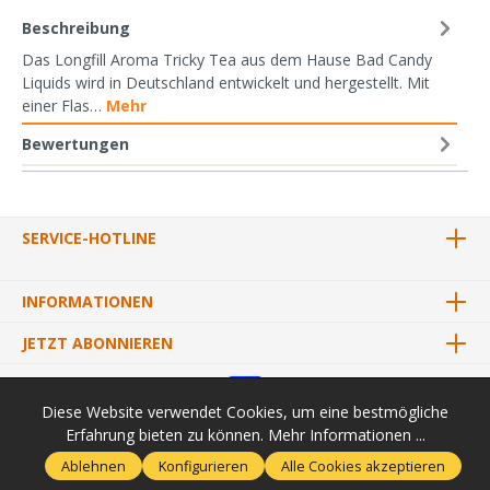
Beschreibung
Das Longfill Aroma Tricky Tea aus dem Hause Bad Candy
Liquids wird in Deutschland entwickelt und hergestellt. Mit
einer Flas…
Mehr
Bewertungen
SERVICE-HOTLINE
INFORMATIONEN
JETZT ABONNIEREN
Diese Website verwendet Cookies, um eine bestmögliche
Erfahrung bieten zu können.
Mehr Informationen ...
* Alle Preise inkl. gesetzl. Mehrwertsteuer zzgl.
Versandkosten
und
Ablehnen
Konfigurieren
Alle Cookies akzeptieren
ggf. Nachnahmegebühren, wenn nicht anders angegeben.