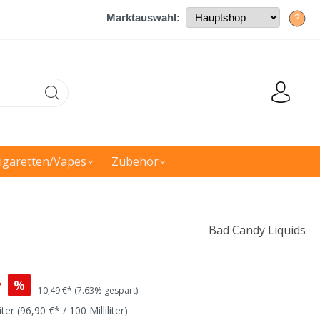
Marktauswahl:
?
igaretten/Vapes
Zubehör
Bad Candy Liquids
*
%
10,49 €*
(7.63% gespart)
liter
(96,90 €* / 100 Milliliter)