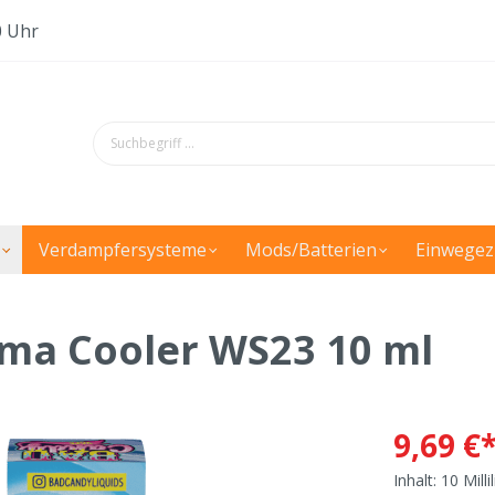
0 Uhr
Verdampfersysteme
Mods/Batterien
Einwegez
oma Cooler WS23 10 ml
9,69 €
Inhalt:
10 Milli