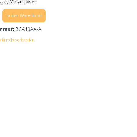
t. zzgl. Versandkosten
In den Warenkorb
mmer:
BCA10AA-A
rkt nicht vorhanden.