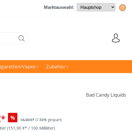
Marktauswahl:
?
igaretten/Vapes
Zubehör
Bad Candy Liquids
€*
%
16,49 €*
(7.88% gespart)
liter
(151,90 €* / 100 Milliliter)