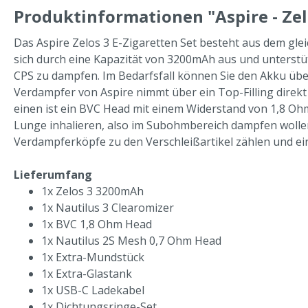
Produktinformationen "Aspire - Zel
Das Aspire Zelos 3 E-Zigaretten Set besteht aus dem gl
sich durch eine Kapazität von 3200mAh aus und unterstü
CPS zu dampfen. Im Bedarfsfall können Sie den Akku übe
Verdampfer von Aspire nimmt über ein Top-Filling direk
einen ist ein BVC Head mit einem Widerstand von 1,8 Oh
Lunge inhalieren, also im Subohmbereich dampfen wollen,
Verdampferköpfe zu den Verschleißartikel zählen und ei
Lieferumfang
1x Zelos 3 3200mAh
1x Nautilus 3 Clearomizer
1x BVC 1,8 Ohm Head
1x Nautilus 2S Mesh 0,7 Ohm Head
1x Extra-Mundstück
1x Extra-Glastank
1x USB-C Ladekabel
1x Dichtungsringe-Set