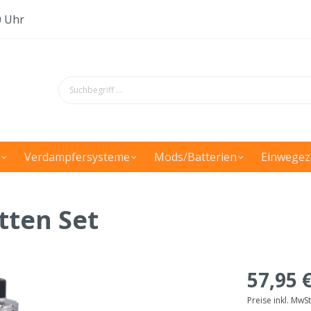
0 Uhr
Verdampfersysteme
Mods/Batterien
Einwegez
etten Set
57,95 
Preise inkl. MwS