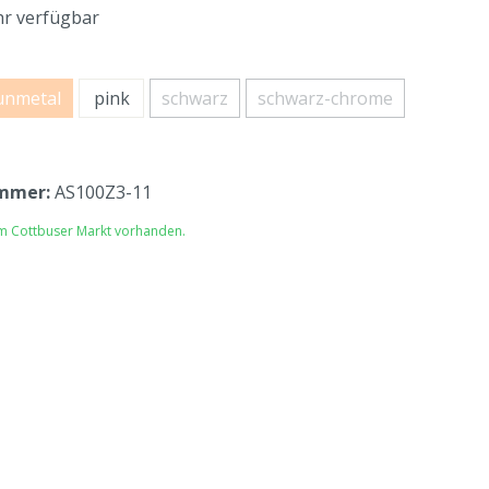
r verfügbar
unmetal
pink
schwarz
schwarz-chrome
mmer:
AS100Z3-11
im Cottbuser Markt vorhanden.