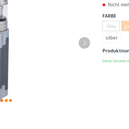
Nicht meh
FARBE
blau
g
silber
Produktnu
Diese Variante 