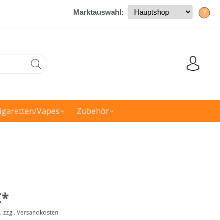
Marktauswahl:
?
igaretten/Vapes
Zubehör
€*
t. zzgl. Versandkosten