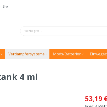
0 Uhr
Verdampfersysteme
Mods/Batterien
Einwegez
tank 4 ml
53,19 
Inhalt:
4 Millili