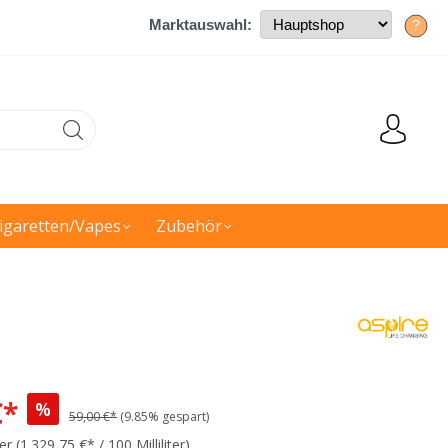
Marktauswahl:
?
igaretten/Vapes
Zubehör
€*
%
59,00 €*
(9.85% gespart)
ter
(1.329,75 €* / 100 Milliliter)