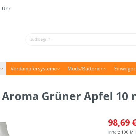
0 Uhr
Verdampfersysteme
Mods/Batterien
Einwegez
- Aroma Grüner Apfel 10 
98,69 
Inhalt:
100 Mill