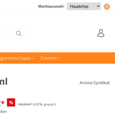
Marktauswahl:
?
igaretten/Vapes
Zubehör
ml
Aroma Syndikat
€*
%
109,50 €*
(9.87% gespart)
iliter