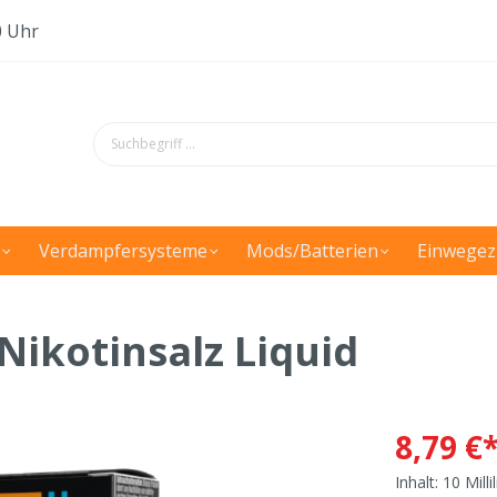
0 Uhr
Verdampfersysteme
Mods/Batterien
Einwegez
 Nikotinsalz Liquid
8,79 €
Inhalt:
10 Milli