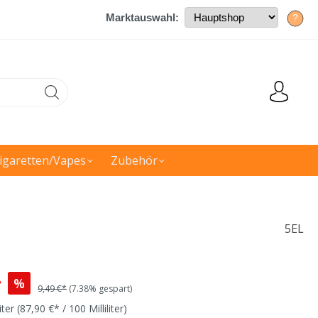
Marktauswahl:
?
igaretten/Vapes
Zubehör
5EL
*
%
9,49 €*
(7.38% gespart)
liter
(87,90 €* / 100 Milliliter)