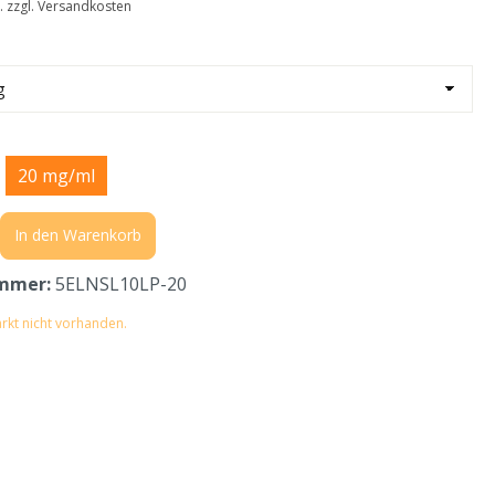
t. zzgl. Versandkosten
20 mg/ml
In den Warenkorb
mmer:
5ELNSL10LP-20
rkt nicht vorhanden.