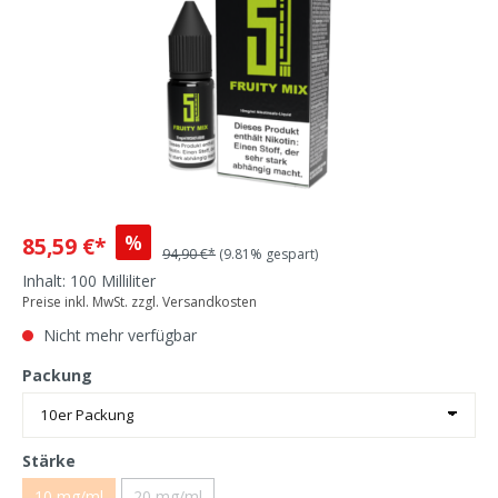
%
85,59 €*
94,90 €*
(9.81% gespart)
Inhalt:
100 Milliliter
Preise inkl. MwSt. zzgl. Versandkosten
Nicht mehr verfügbar
Packung
Stärke
10 mg/ml
20 mg/ml